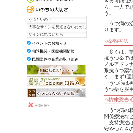
きる可能性
ら、一人で頑
う。
うつといのち
うつ病の治
大事なサインを見逃さないために
ります。
サインに気づいたら
○薬物療法
イベントのお知らせ
多くは、抗
相談機関・医療機関情報
抗うつ薬では
民間団体や企業の取り組み
ノルアドレナ
系抗うつ薬
く、まず1
うつ病は再
うつ薬を服
○精神療法(
うつ病の精
関係療法な
支持療法は
安やつらさ