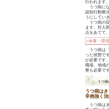
行われます
うつ病にな
認知行動療法
うにしてい
うつ病の症
ます。対人
点をあてて
○休養・環
うつ病は「
った状態で
が必要です
職場、地域
整も必要で
うつ病
うつ病はき
辛抱強く治
うつ病はき