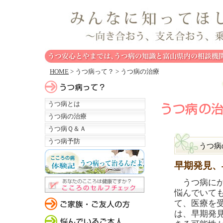
HOME
> うつ病って？ > うつ病の治療
うつ病とは
うつ病の治療
うつ病Ｑ＆Ａ
うつ病予防
うつ病
早期発見、
うつ病にか
悩んでいて
て、医療を
は、早期発